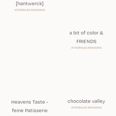
[hantwerck]
a bit of color &
INTEGRALES BRANDING
FRIENDS
INTEGRALES BRANDING
Heavens Taste -
chocolate valley
INTEGRALES BRANDING
feine Patisserie
INTEGRALES BRANDING
Maika Jewelry
[ hantwerck ] x
STYLING & PRODUKTFOTOGRAFIE
KeksZauber
STYLING & PRODUKTFOTOGRAFIE